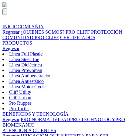
INICIO
COMPAÑIA
Regresar
¿QUIENES SOMOS?
PRO CLIFF PROTECCIÓN
COMUNIDAD PRO CLIFF
CERTIFICADOS
PRODUCTOS
Regresar
Línea Full Plastic
Línea Steel Toe
Línea Dieléctrica
Línea Prowoman
Línea Antipenetración
Línea Antiestático
Línea Motor Cycle
Cliff Utility
Cliff Urban
Pro Rupper
Pro Tactik
BENEFICIOS Y TECNOLOGÍA
Regresar
PRO NORMATIVIDAD
PRO TECHNOLOGY
PRO
BIOMEKANIC
ATENCIÓN A CLIENTES
Regresar
UBICACIÓN
QUE NECESITA PARA SER