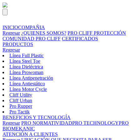
INICIO
COMPAÑIA
Regresar
¿QUIENES SOMOS?
PRO CLIFF PROTECCIÓN
COMUNIDAD PRO CLIFF
CERTIFICADOS
PRODUCTOS
Regresar
Línea Full Plastic
Línea Steel Toe
Línea Dieléctrica
Línea Prowoman
Línea Antipenetración
Línea Antiestático
Línea Motor Cycle
Cliff Utility
Cliff Urban
Pro Rupper
Pro Tactik
BENEFICIOS Y TECNOLOGÍA
Regresar
PRO NORMATIVIDAD
PRO TECHNOLOGY
PRO
BIOMEKANIC
ATENCIÓN A CLIENTES
Regresar
UBICACIÓN
QUE NECESITA PARA SER