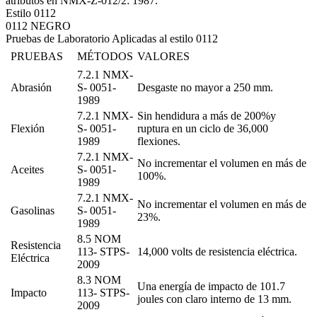
atributos en NMX-Z-012/2: 1987.
Estilo 0112
0112 NEGRO
Pruebas de Laboratorio Aplicadas al estilo 0112
PRUEBAS
MÉTODOS
VALORES
7.2.1 NMX-
Abrasión
S- 0051-
Desgaste no mayor a 250 mm.
1989
7.2.1 NMX-
Sin hendidura a más de 200%y
Flexión
S- 0051-
ruptura en un ciclo de 36,000
1989
flexiones.
7.2.1 NMX-
No incrementar el volumen en más de
Aceites
S- 0051-
100%.
1989
7.2.1 NMX-
No incrementar el volumen en más de
Gasolinas
S- 0051-
23%.
1989
8.5 NOM
Resistencia
113- STPS-
14,000 volts de resistencia eléctrica.
Eléctrica
2009
8.3 NOM
Una energía de impacto de 101.7
Impacto
113- STPS-
joules con claro interno de 13 mm.
2009